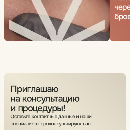
Янина
Ксения С.
Основатель
VIP-мастер
Работы и отзывы
Работы и отзывы
Яна
Татьяна
Ведущий мастер
Ведущий мастер
Работы и отзывы
Работы и отзывы
Виктория
Зара