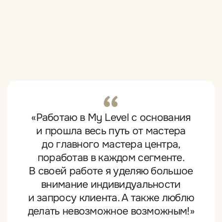
Результаты работ
Ксении С.
[VIP-мастер перманента]