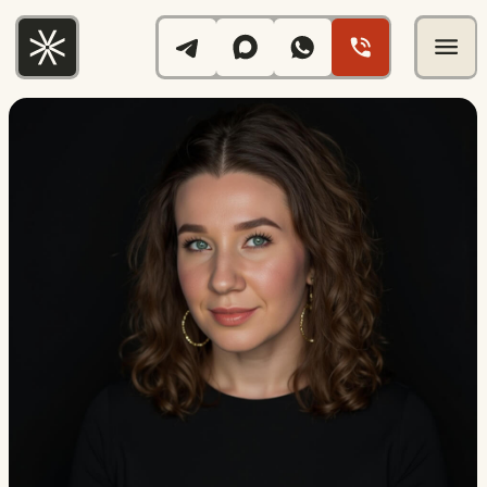
[VIP-мастер]
Ксения С.
/ Опыт работы в перманентном макияже 6 лет