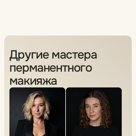
Мантулинская 9к2,
ЖК «Сити-Парк»
Пн-Вс — 10:00-22:00
Без перерывов и выходных
*Meta признана экстремистской организацией
на территории Российской Федерации
ООО «МАЙЛЕВЕЛ»
© Косметологическая клиника My Level
Все права защищены.
Вакансии
Обучение
Лицензия