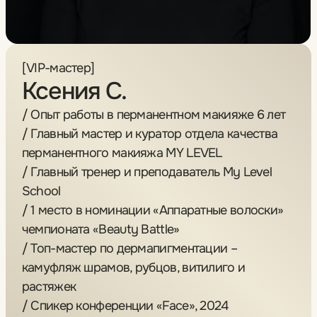
/ Главный мастер и куратор отдела качества
перманентного макияжа MY LEVEL
/ Главный тренер и преподаватель My Level
School
/ 1 место в номинации «Аппаратные волоски»
чемпионата «Beauty Battle»
/ Топ-мастер по дермапигментации –
камуфляж шрамов, рубцов, витилиго и
растяжек
/ Спикер конференции «Face», 2024
/ Спикер конференции и судья чемпионата в
номинации «Аппаратные волоски» «Beauty
Battle», 2024
/ Специализируется на сложных исправлениях
неудачного ПМ, работает с травмированной
кожей
Оставить заявку
Отзывы о мастере