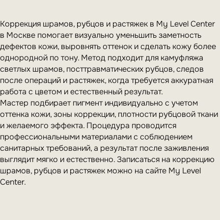
Состав с кислотами и минералами разрушает
избыточную пигментацию и выравнивает
текстуру. Метод используется для коррекции
Коррекция шрамов, рубцов и растяжек в My Level Center
гипертрофических, атрофических
в Москве помогает визуально уменьшить заметность
и пигментированных рубцов.
дефектов кожи, выровнять оттенок и сделать кожу более
однородной по тону. Метод подходит для камуфляжа
светлых шрамов, посттравматических рубцов, следов
после операций и растяжек, когда требуется аккуратная
работа с цветом и естественный результат.
Мастер подбирает пигмент индивидуально с учетом
оттенка кожи, зоны коррекции, плотности рубцовой ткани
и желаемого эффекта. Процедура проводится
профессиональными материалами с соблюдением
санитарных требований, а результат после заживления
выглядит мягко и естественно. Записаться на коррекцию
шрамов, рубцов и растяжек можно на сайте My Level
Фракционная мезотерапия (Дермопен)
Center.
Метод микронидлинга (микроигольчатой
терапии) создает множество микропроколов,
которые стимулируют естественные процессы
регенерации кожи и выработку коллагена
и эластина.