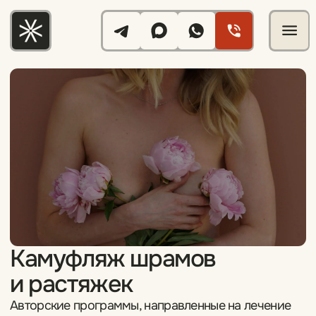
Камуфляж шрамов
и растяжек
Авторские программы, направленные на лечение
и камуфляж кожного покрова. С помощью
сочетания нескольких методик можно сделать
кожу более ровной и сделать ее цвет
равномерным.
5000 бонусов
на первое
посещение до 15 августа