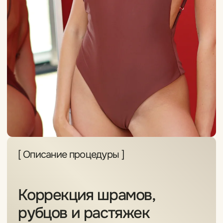
[1]
Растяжки после беременности,
резкого похудения или роста
[2]
Шрамы и рубцы
после операций или травм
[3]
Пигментные нарушения:
витилиго или депигментация
Изучить противопоказания
[ Спецпредложение ]