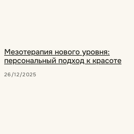
*Meta признана экстремистской организацией
на территории Российской Федерации
ООО «МАЙЛЕВЕЛ»
© Косметологическая клиника My Level
Все права защищены.
Вакансии
Обучение
Лицензия
Политика конфиденциальности
Все материалы и цены, размещенные на сайте, носят
справочный характер и не являются публичной офертой,
определяемой положением Статьи 437 (2) Гражданского
кодекса Российской Федерации.