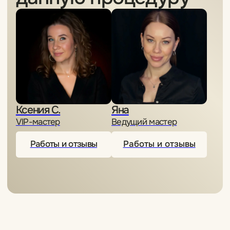
Сколько держится эффект?
Это больно?
Как проходит процедура?
Как подготовиться к
процедуре?
Есть ли реабилитационный
период?
[Полезно знать]
Журнал My Level
Смотреть все статьи