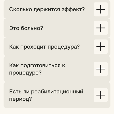
Перезвоните мне
Мантулинская 9к2,
ЖК «Сити-Парк»
Пн-Вс — 10:00-22:00
Без перерывов и выходных
Перманентный макияж
Косметология
Спецпредложения