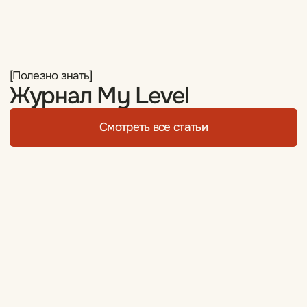
О нас
Журнал
Контакты
+7 (929) 965-69-07
Перезвоните мне
Мантулинская 9к2,
ЖК «Сити-Парк»
Пн-Вс — 10:00-22:00
Без перерывов и выходных