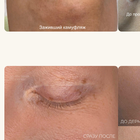
[ Описание процедуры ]
Коррекция шрамов,
рубцов и растяжек
Коррекция шрамов и растяжек включает в себя
несколько процедур, которые эффективно
выравнивают и значительно уменьшают
их видимость: коллагенотерапия, фракционная
мезотерпия Дермапен, перманентный макияж-
камуфляж.
ВАЖНО!
Шрам должен быть полностью зажившим
и стабильным, не менее 1 года после его
появления. Рубец должен быть белесым
и не иметь яркого воспаления. Процедура
может замаскировать цвет, но не изменить
рельеф шрама.