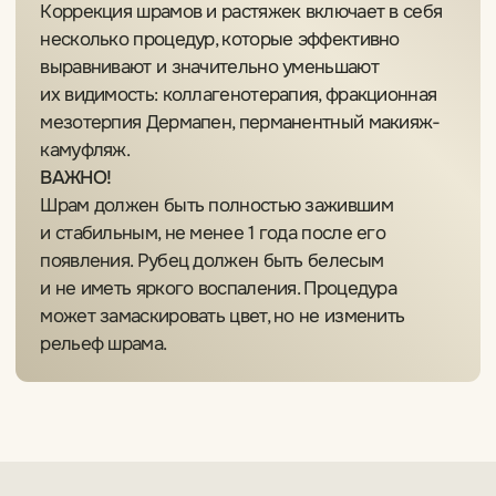
Социальная программа
MY LEVEL
Перманентный макияж бесплатно для людей
с алопецией после онкологических
заболеваний.
Необходимо разрешение лечащего врача.
Оставить заявку
[ Методы ]
Коррекция шрамов,
рубцов и растяжек
Ремувер