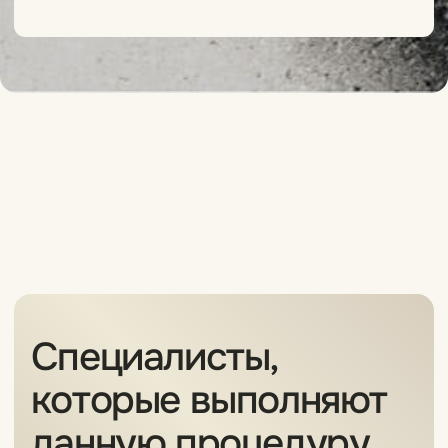
[Вопрос-ответ]
Коррекция шрамов,
рубцов и растяжек
Я аллергик и не знаю, можно
ли проводить процедуру?
Сообщите нам об этом при записи
и мы проведем вам аллергопробу
бесплатно в рамках консультации.
Есть ли противопоказания?