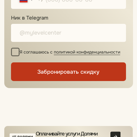
Оплачивайте услуги Долями
Платеж раз в две недели
Рассрочка 0%
от Т-банка
[ Спецпредложение ]
3 000₽
на депозит вам и вашему
другу от My Level
Подробнее
[ Спецпредложение ]
Сеанс лазерного удаления