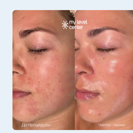
Показания
[1]
[2]
[3]