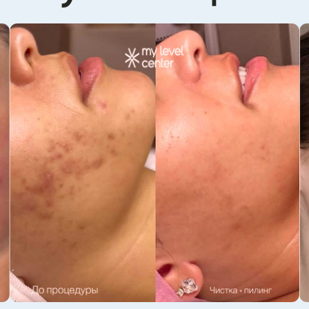
сала и комедонов. Она помогает улучшить внешний вид
кожи, сделать её более здоровой и ухоженной.
Результат: улучшение текстуры кожи, улучшение цвета
лица, подготовка к другим косметологическим
процедурам, сужение пор, стимуляция обновления кожи.
[4]
[5]