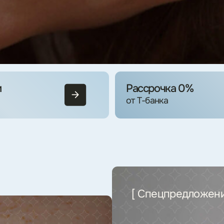
[ Спецпредложение ]
3 000₽
на депозит вам и вашему другу от My Level
Подробнее
таты работ