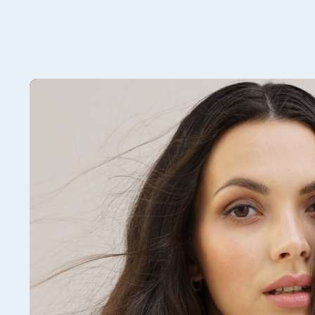
Угри
восп
Жирная или
Забитые поры, черные
элем
комбинированная кожа
точки
реми
Изучить противопоказания
[ П
Косметология