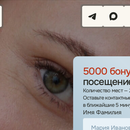
+7 (929) 965-69-07
Получить консультацию
5000 бонусов
на первое
посещение до 15 августа
Количество мест — 20. Только для новых клиентов.
Оставьте контактные данные и мы перезвоним вам
в ближайшие 5 минут.
Имя Фамилия
о
Номер телефона
Ник в Telegram
м
+7