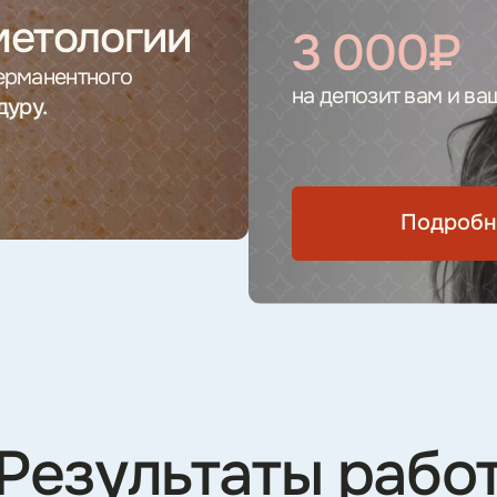
[ Описание процедуры ]
Чистки лица
Процедура, направленная на глубокое очищение кожи
от загрязнений, ороговевших клеток, избыточного кожного