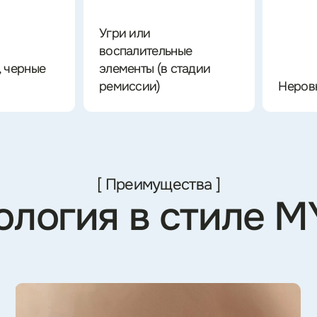
вна
ог, косметолог
еть работы