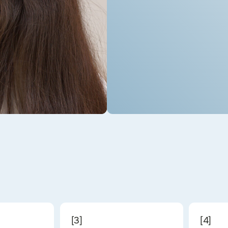
етология
Комплексное преображение
емятся изменить вашу
Благодаря сочетанию услуг перманентного
 направить внимание на ваши
макияжа и косметологии, мы предлагаем
клиентам уникальные преимущества работ
с несколькими зонами лица разными
методиками.
и
В команде MY LEVEL работают признанные профессионалы своей
области, которых объединяет стремление к совершенству и общее
видение эстетики и красоты в стиле естественности и натуральности.