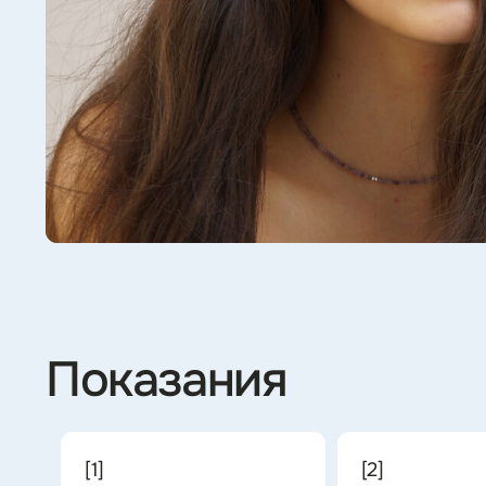
Индивидуальный подход
Невидимая косм
Методики подбираются под особенности лица,
Наши врачи не стр
возраст и потребности пациента. Используются
внешность, а лишь
только оригинальные сертифицированные
достоинства.
препараты.
Дипломированные врач
косметологи