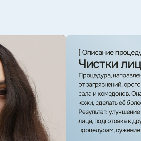
 или
алительные
енты (в стадии
ссии)
Неровный рельеф кожи
Тусклый цвет лица
реимущества ]
 в стиле MY LEVEL