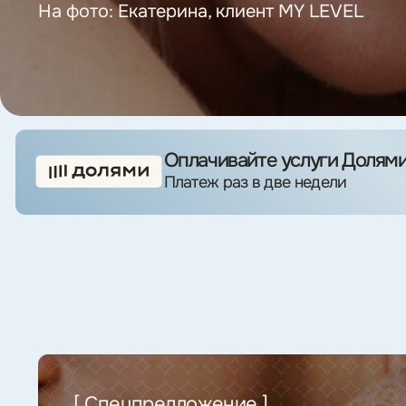
[ Спецпредложение ]
—10%
на услуги косметологии
в течение 2-х недель после процедуры перманентного
макияжа.
Выгода до 5 000 руб. за процедуру.
Оставить заявку
Резуль