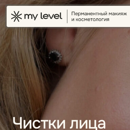
Чистки лица
Чистка лица выполняется для улучшения состояния кожи,
её внешнего вида и здоровья. Она решает сразу нескольк
задач, связанных с очищением, профилактикой и лечение
проблем кожи.