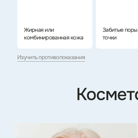
Ксения Александровна
Алжана Магомедо
Врач-дерматовенеролог, косметолог
Врач-дерматовенерол
Смотреть работы
Смотр