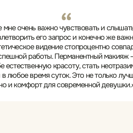
[Ведуший ма
отреть еще