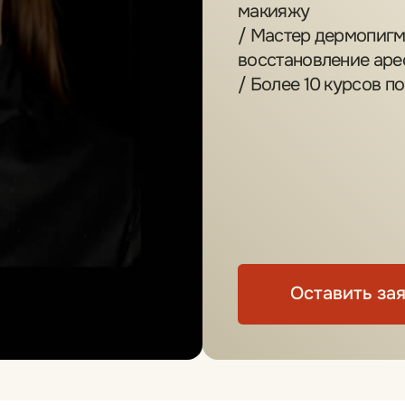
Оставить заявку
Отзывы о мастере
о чувствовать и слышать клиента, чтобы
запрос и конечно же важно чтобы наше
ние стопроцентно совпадало — это одно
. Перманентный макияж — это способ
красоту, стать неотразимой, уверенной
уток. Это не только лучший аксессуар,
я современной девушки.»