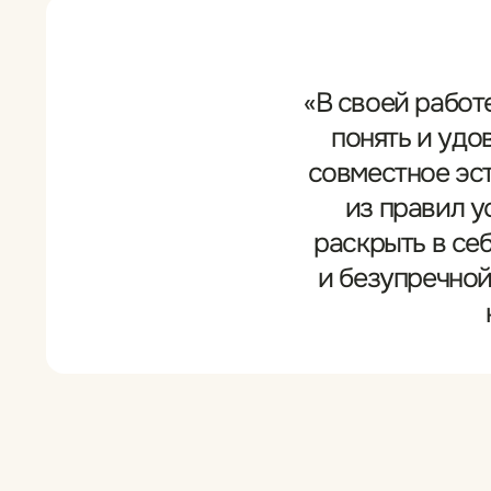
Результаты работ Яны
См
Отзывы о мастере