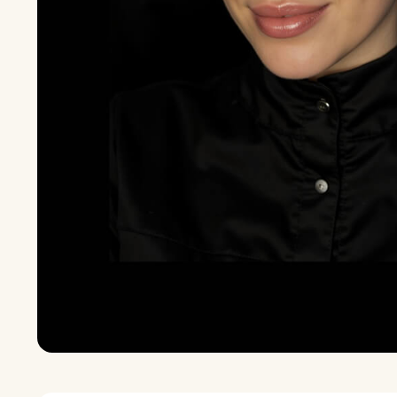
«В своей работе мне очень важн
понять и удовлетворить его 
совместное эстетическое виде
из правил успешной работы
раскрыть в себе естественную 
и безупречной в любое время с
но и комфорт дл