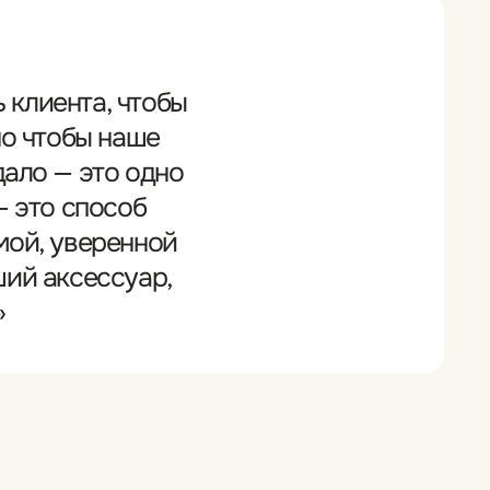
стер]