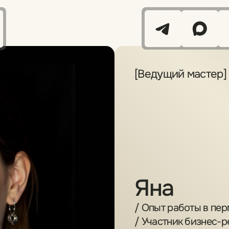
+7 (929) 965-69-07
Получить консультацию
[Ведущий мастер]
Яна
/ Опыт работы в перманентном макияже 5 лет
/ Участник бизнес-ретрит форума по перманентному
макияжу
/ Мастер дермопигментации: камуфляж шрамов, растяжек,
восстановление ареол
/ Более 10 курсов повышений квалификации