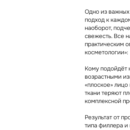
Одно из важных
подход к каждом
наоборот, подч
свежесть. Все 
практическим о
косметологии»: 
Кому подойдёт к
возрастными из
«плоское» лицо
ткани теряют п
комплексной пр
Результат от пр
типа филлера и