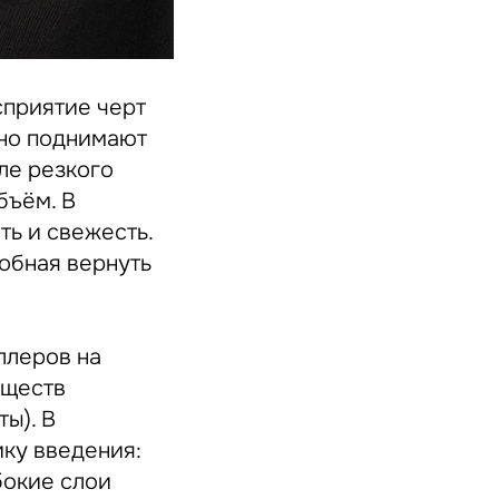
сприятие черт
ьно поднимают
ле резкого
бъём. В
ть и свежесть.
собная вернуть
ллеров на
еществ
ы). В
ику введения:
бокие слои