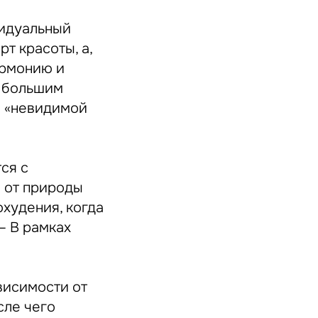
видуальный
т красоты, а,
армонию и
с большим
и «невидимой
ся с
о от природы
худения, когда
— В рамках
ависимости от
сле чего