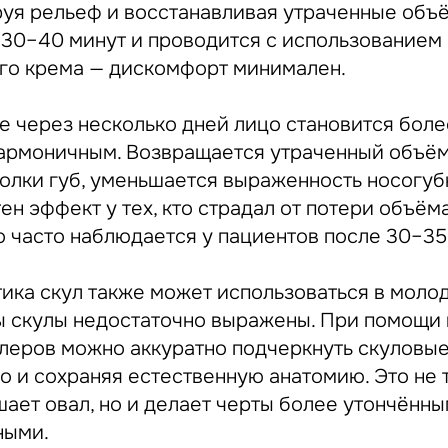
руя рельеф и восстанавливая утраченные объ
 30–40 минут и проводится с использованием
го крема — дискомфорт минимален.
е через несколько дней лицо становится боле
армоничным. Возвращается утраченный объём
олки губ, уменьшается выраженность носогуб
н эффект у тех, кто страдал от потери объём
о часто наблюдается у пациентов после 30–35 
тика скул также может использоваться в моло
ы скулы недостаточно выражены. При помощи 
леров можно аккуратно подчеркнуть скуловые 
о и сохраняя естественную анатомию. Это не 
ает овал, но и делает черты более утончённы
ными.