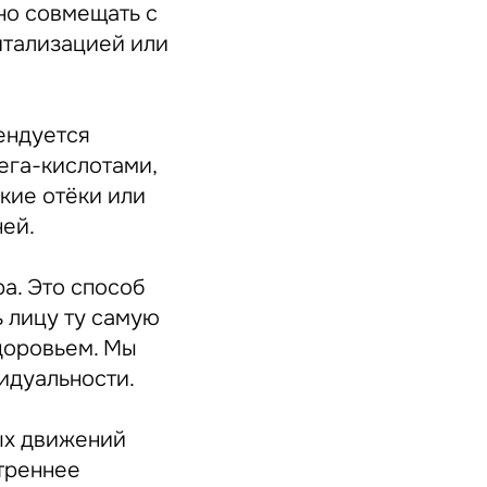
но совмещать с
итализацией или
ендуется
мега-кислотами,
кие отёки или
ней.
ра. Это способ
ь лицу ту самую
доровьем. Мы
идуальности.
ных движений
утреннее