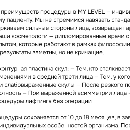
 преимуществ процедуры в MY LEVEL — инди
у пациенту. Мы не стремимся навязать стандар
еркиваем сильные стороны лица, возвращая г
наши косметологи — дипломированные врачи 
пытом, которые работают в рамках философи
результаты заметны, но не кричащие.
онтурная пластика скул: — Тем, кто сталкивает
менениями в средней трети лица — Тем, у ког
 и слабовыраженные скулы — После резкого по
лотность — При выраженной асимметрии лица 
оцедуры лифтинга без операции
оцедуры сохраняется от 10 до 18 месяцев, в з
 индивидуальных особенностей организма. По