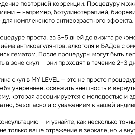
дение повторной коррекции. Процедуру мож
иями — например, ботулинотерапией, биорев
 для комплексного антивозрастного эффекта.
роцедуре проста: за 3–5 дней до визита реком
риёма антикоагулянтов, алкоголя и БАДов с о
иск гематом. После процедуры могут быть лег
ь в зоне скул — они проходят в течение 2–3 д
ика скул в MY LEVEL — это не просто процеду
себя увереннее, освежить внешность и вернут
му, которая ассоциируется с молодостью и з
атно, безопасно и с уважением к вашей индив
консультацию — и узнайте, как несколько точ
не только ваше отражение в зеркале, но и вн