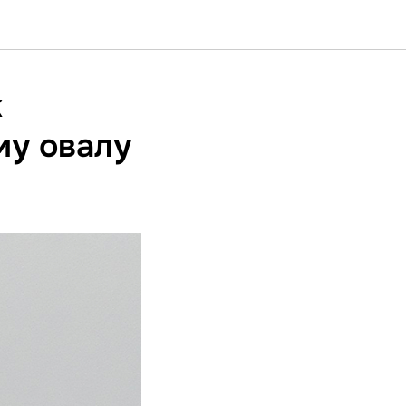
к
му овалу