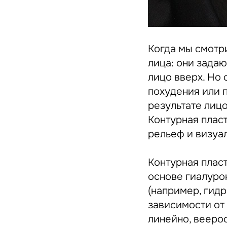
Когда мы смотр
лица: они зада
лицо вверх. Но 
похудения или п
результате лицо
Контурная плас
рельеф и визуал
Контурная плас
основе гиалуро
(например, гидр
зависимости от
линейно, вееро