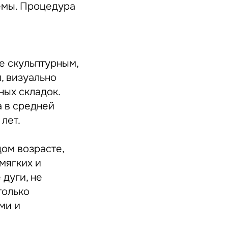
ёмы. Процедура
е скульптурным,
, визуально
ных складок.
а в средней
лет.
дом возрасте,
мягких и
дуги, не
только
ми и