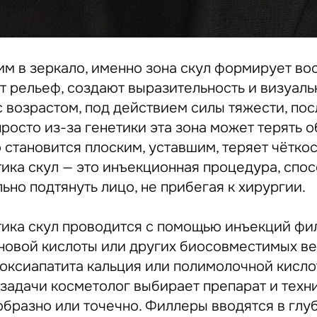
им в зеркало, именно зона скул формирует во
ют рельеф, создают выразительность и визуал
с возрастом, под действием силы тяжести, пос
росто из-за генетики эта зона может терять о
 становится плоским, уставшим, теряет чёткос
тика скул — это инъекционная процедура, спо
ьно подтянуть лицо, не прибегая к хирургии.
тика скул проводится с помощью инъекций фи
новой кислоты или других биосовместимых в
оксиапатита кальция или полимолочной кислот
 задачи косметолог выбирает препарат и техн
образно или точечно. Филлеры вводятся в глу