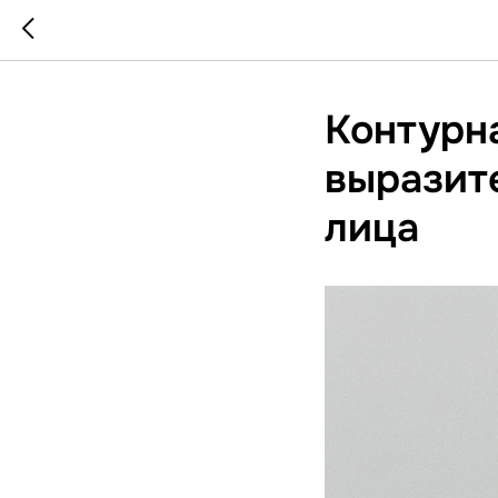
Контурна
выразит
лица