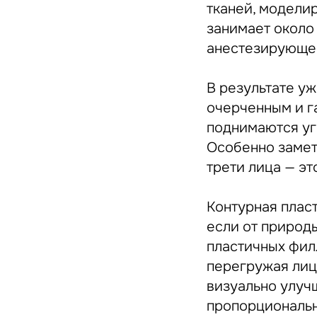
тканей, модели
занимает около
анестезирующе
В результате уж
очерченным и г
поднимаются уг
Особенно замете
трети лица — эт
Контурная плас
если от природ
пластичных фил
перегружая лиц
визуально улучш
пропорциональ